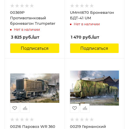
00369P
UMmt670 Броневагон
Противотанковый
БДТ-41 UM
броневагон Trumpeter
Нет в наличии
Нет в наличии
3 825
руб.
/шт
1 470
руб.
/шт
Подписаться
Подписаться
00216 Паровоз WR 360
00219 Германский