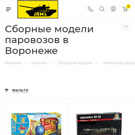
0
Сборные модели
10
паровозов в
Воронеже
—
—
—
Главная
Каталог
Сборные модели
Железная доро
ФИЛЬТР