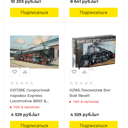
10 205
руб.
/шт
8 641
руб.
/шт
Подписаться
Подписаться
02172RE Скоростной
02165 Локомотив Биг
паровоз Express
Бой Revell
Locomotive BR01 &
Нет в наличии
Tender 2'2' T32 Revell
Нет в наличии
4 529
руб.
/шт
4 529
руб.
/шт
Подписаться
Подписаться