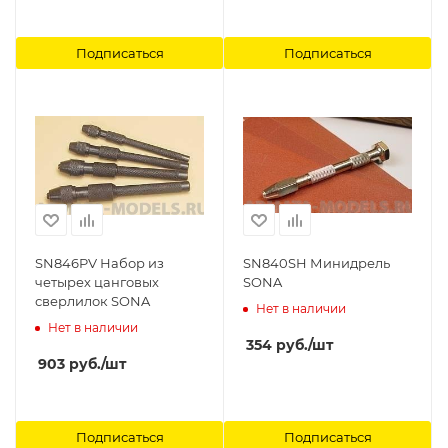
Подписаться
Подписаться
SN846PV Набор из
SN840SH Минидрель
четырех цанговых
SONA
сверлилок SONA
Нет в наличии
Нет в наличии
354
руб.
/шт
903
руб.
/шт
Подписаться
Подписаться