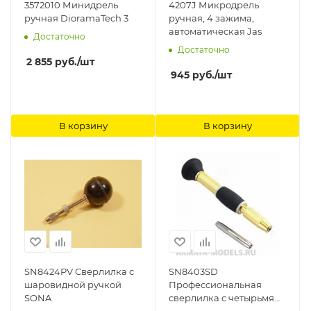
3572010 Минидрель
4207J Микродрель
ручная DioramaTech 3
ручная, 4 зажима,
автоматическая Jas
Достаточно
Достаточно
2 855
руб.
/шт
945
руб.
/шт
В корзину
В корзину
SN8424PV Сверлилка с
SN8403SD
шаровидной ручкой
Профессиональная
SONA
сверлилка с четырьмя