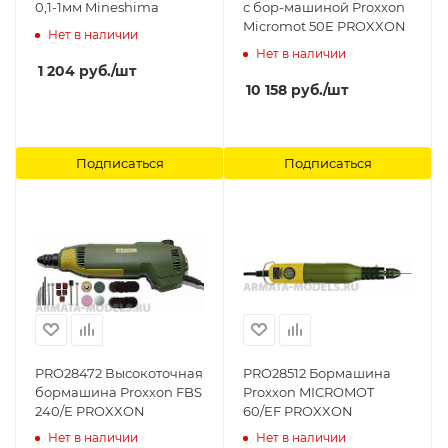
0,1-1мм Mineshima
с бор-машиной Proxxon
Micromot 50E PROXXON
Нет в наличии
Нет в наличии
1 204
руб.
/шт
10 158
руб.
/шт
Подписаться
Подписаться
PRO28472 Высокоточная
PRO28512 Бормашина
бормашина Proxxon FBS
Proxxon MICROMOT
240/E PROXXON
60/EF PROXXON
Нет в наличии
Нет в наличии