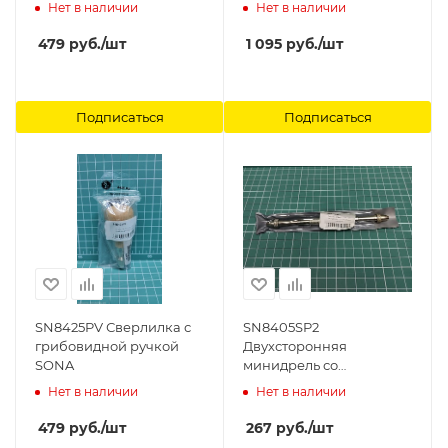
цангами SONA
Нет в наличии
Нет в наличии
479
руб.
/шт
1 095
руб.
/шт
Подписаться
Подписаться
SN8425PV Сверлилка с
SN8405SP2
грибовидной ручкой
Двухсторонняя
SONA
минидрель со
скользящим зажимом
Нет в наличии
Нет в наличии
SONA
479
руб.
/шт
267
руб.
/шт