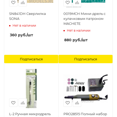
SN841DH Сверлилка
0019MCH Мини-дрель с
SONA
кулачковым патроном
MACHETE
Нет в наличии
Нет в наличии
360
руб.
/шт
880
руб.
/шт
Подписаться
Подписаться
L-2 Ручная микродрель
PRO28515 Полный набор