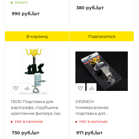
продажи) Arma Models
Много
380
руб.
/шт
990
руб.
/шт
В корзину
Подписаться
1303J Подставка для
0312MCH
аэрографа, струбцина,
Универсальная
крепление фильтра Jas
подставка для
аэрографа MACHETE
Нет в наличии
Нет в наличии
750
руб.
/шт
971
руб.
/шт