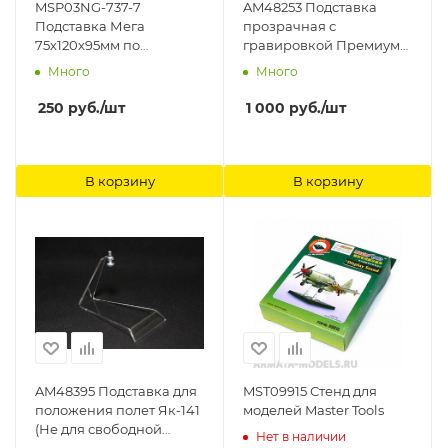
MSP03NG-737-7
AM48253 Подставка
Подставка Мега
прозрачная с
75х120х95мм по
гравировкой Премиум
предзаказу c
(Не Для Свободной
Много
Много
гравировкой Модель-
Продажи) Arma Models
Сервис
250
руб.
/шт
1 000
руб.
/шт
В корзину
В корзину
AM48395 Подставка для
MST09915 Стенд для
положения полет Як-141
моделей Master Tools
(Не для свободной
Нет в наличии