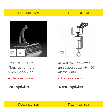
Подписаться
Подписаться
MSP03NG-SU57
AH400IW Держатель
Подставка Мега
для аэрографа AH-400
75х120х95мм по
Anest Iwata
предзаказу c
Нет в наличии
Нет в наличии
гравировкой Модель-
Сервис
210
руб.
/шт
4 590
руб.
/шт
Подписаться
Подписаться