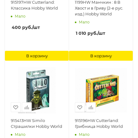
915197HW Cutterland:
1199HW Манчкин : 8 В
Классика Hobby World
Хвост и в Гриву (2-е рус.
изд.) Hobby World
Мало
Мало
400
руб.
/шт
1 010
руб.
/шт
В корзину
В корзину
915413HW Similo
915196HW Cutterland:
Страшилки Hobby World
Грибница Hobby World
Мало
Мало