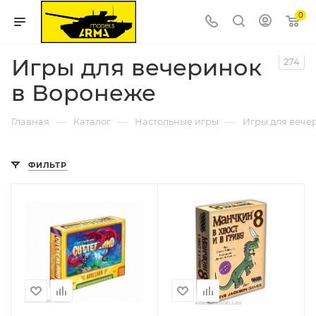
0
Игры для вечеринок
274
в Воронеже
—
—
—
Главная
Каталог
Настольные игры
Игры для вече
ФИЛЬТР