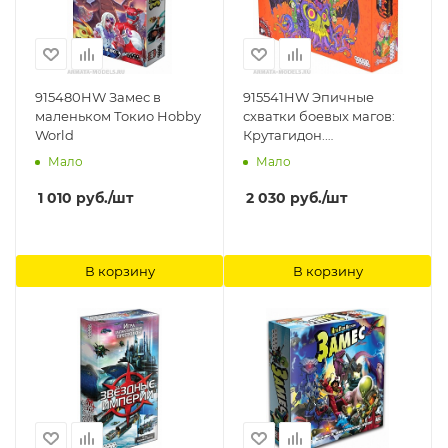
915480HW Замес в
915541HW Эпичные
маленьком Токио Hobby
схватки боевых магов:
World
Крутагидон.
Экстремально острый
Мало
Мало
чипсихоз Hobby World
1 010
руб.
/шт
2 030
руб.
/шт
В корзину
В корзину