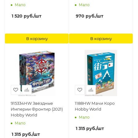
Мало
Мало
1 520
руб.
/шт
970
руб.
/шт
В корзину
В корзину
915334HW Звёздные
1188HW Мачи Коро
Империи Фронтир (2021)
Hobby World
Hobby World
Мало
Мало
1 315
руб.
/шт
1 315
руб.
/шт