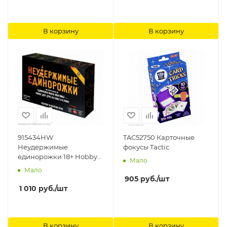
В корзину
В корзину
915434HW
TAC52750 Карточные
Неудержимые
фокусы Tactic
единорожки 18+ Hobby
Мало
World
Мало
905
руб.
/шт
1 010
руб.
/шт
В корзину
В корзину