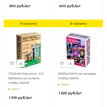
500
руб.
/шт
400
руб.
/шт
В корзину
В корзину
1743HW Манчкин : 6.5
915534HW Я не человек
Бабайки из склепа
Hobby World
Hobby World
Мало
Мало
1 520
руб.
/шт
1 010
руб.
/шт