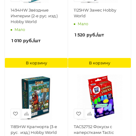
1494HW Звёздные
1125HW Замес Hobby
Империи (2-е рус. изд.)
World
Hobby World
Мало
Мало
1 520
руб.
/шт
1 010
руб.
/шт
В корзину
В корзину
1185HW Крагморта (3-е
TAC52752 Фокусы с
рус . изд.) Hobby World
наперстками Tactic