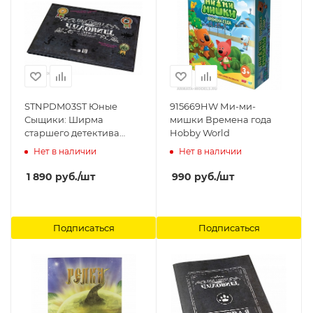
STNPDM03ST Юные
915669HW Ми-ми-
Сыщики: Ширма
мишки Времена года
старшего детектива
Hobby World
Студия 101
Нет в наличии
Нет в наличии
1 890
руб.
/шт
990
руб.
/шт
Подписаться
Подписаться