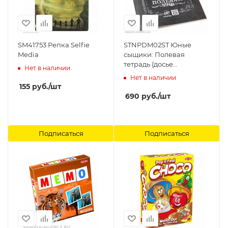
SM41753 Репка Selfie
STNPDM02ST Юные
Media
сыщики: Полевая
тетрадь (досье
Нет в наличии
персонажа) Студия 101
Нет в наличии
155
руб.
/шт
690
руб.
/шт
Подписаться
Подписаться