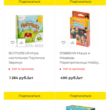
Подписаться
Подписаться
BG17029EUR Игра
915885HW Маша и
настольная Паутинка
Медведь
Эврикус
Перепрятаница Hobby
World
Нет в наличии
Нет в наличии
1 284
руб.
/шт
490
руб.
/шт
Подписаться
Подписаться