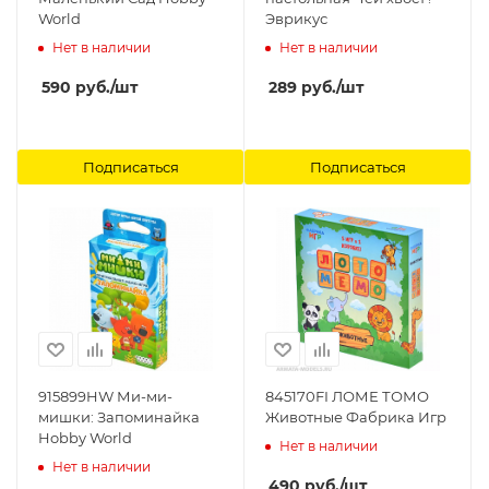
World
Эврикус
Нет в наличии
Нет в наличии
590
руб.
/шт
289
руб.
/шт
Подписаться
Подписаться
915899HW Ми-ми-
845170FI ЛОМЕ ТОМО
мишки: Запоминайка
Животные Фабрика Игр
Hobby World
Нет в наличии
Нет в наличии
490
руб.
/шт