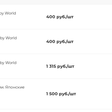
by World
400
руб.
/шт
by World
400
руб.
/шт
by World
1 315
руб.
/шт
и. Японские
1 500
руб.
/шт