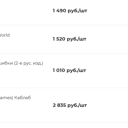
1 490
руб.
/шт
orld
1 520
руб.
/шт
бки (2-е рус. изд.)
1 010
руб.
/шт
Games) Каблаб
2 835
руб.
/шт