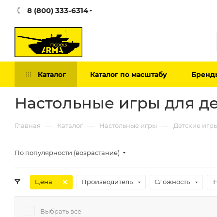
8 (800) 333-6314
Каталог
Каталог по масштабу
Бренд
Настольные игры для де
—
—
—
Главная
Каталог
Настольные игры
Детские игр
По популярности (возрастание)
Цена
Производитель
Сложность
Выбрать все