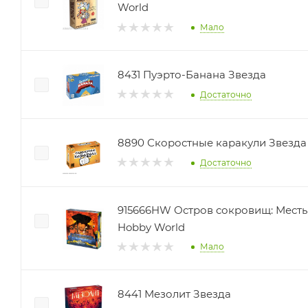
World
Мало
8431 Пуэрто-Банана Звезда
Достаточно
8890 Скоростные каракули Звезда
Достаточно
915666HW Остров сокровищ: Мест
Hobby World
Мало
8441 Мезолит Звезда