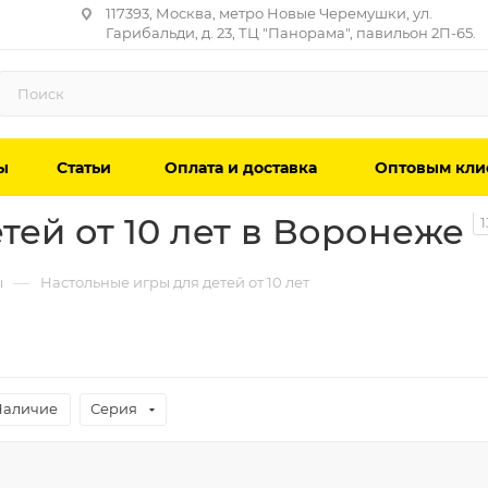
117393, Москва, метро Новые Черемушки, ул.
Гарибальди, д. 23, ТЦ "Панорама", павильон 2П-65.
ы
Статьи
Оплата и доставка
Оптовым кли
тей от 10 лет в Воронеже
1
—
ы
Настольные игры для детей от 10 лет
Наличие
Серия