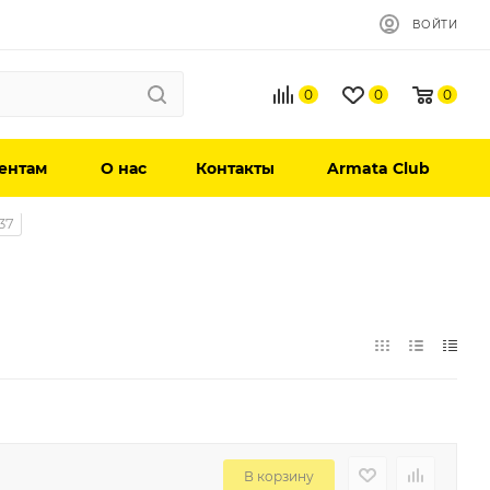
ВОЙТИ
0
0
0
ентам
О нас
Контакты
Armata Club
37
В корзину