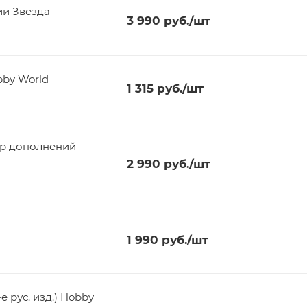
ии Звезда
3 990
руб.
/шт
by World
1 315
руб.
/шт
ор дополнений
2 990
руб.
/шт
1 990
руб.
/шт
е рус. изд.) Hobby