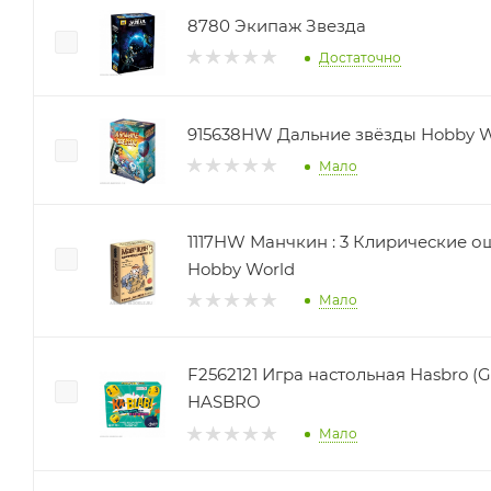
8780 Экипаж Звезда
Достаточно
915638HW Дальние звёзды Hobby W
Мало
1117HW Манчкин : 3 Клирические оши
Hobby World
Мало
F2562121 Игра настольная Hasbro (
HASBRO
Мало