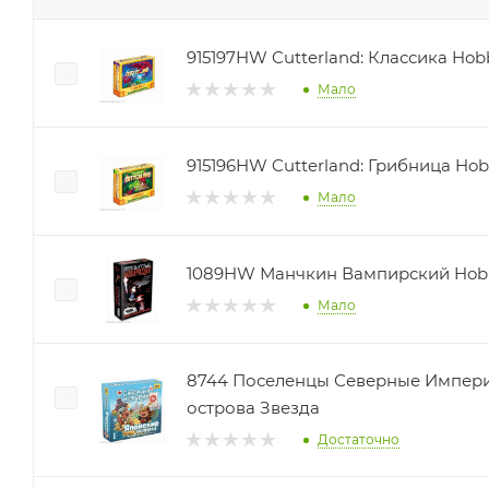
915197HW Cutterland: Классика Hob
Мало
915196HW Cutterland: Грибница Hob
Мало
1089HW Манчкин Вампирский Hob
Мало
8744 Поселенцы Северные Импери
острова Звезда
Достаточно