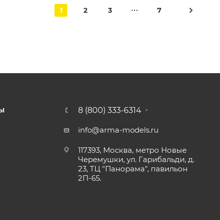
1
2
3
7
8 (800) 333-6314
Ы
info@arma-models.ru
117393, Москва, метро Новые
Черемушки, ул. Гарибальди, д.
23, ТЦ "Панорама", павильон
2П-65.